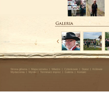
Strona główna
Mapa serwisu
Władze
Członkowie
Statut
Królowie
Wydarzenia
Wyniki
Terminarz imprez
Galeria
Kontakt