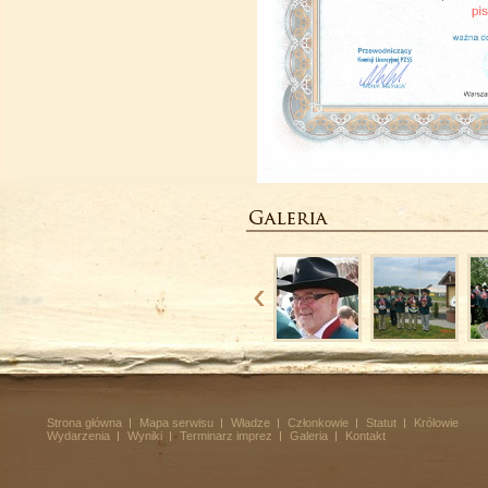
Strona główna
Mapa serwisu
Władze
Członkowie
Statut
Królowie
Wydarzenia
Wyniki
Terminarz imprez
Galeria
Kontakt