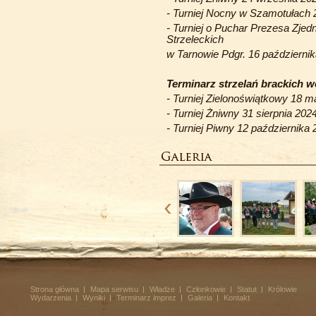
-
Turniej
Nocny w Szamotułach 2
-
Turniej o
Puchar Prezesa Zjed
Strzeleckich
w Tarnowie Pdgr.
16 październik
Terminarz strzelań brackich 
-
Turniej
Zielonoświątkowy 18 ma
-
Turniej
Żniwny 31 sierpnia 202
-
Turniej
Piwny 12 października 
Strona główna
Mapa serwisu
Władze
Członkowie
Statut
Królowie
Wydarzenia
Wyniki
Terminarz imprez
Galeria
Kontakt