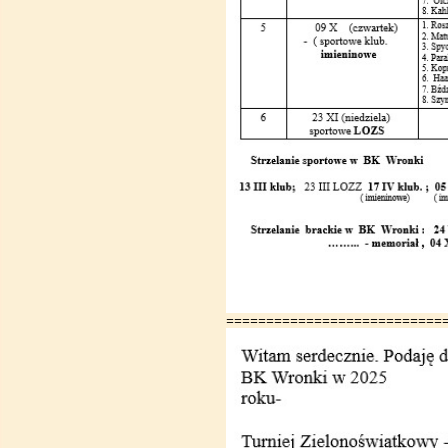
===========================