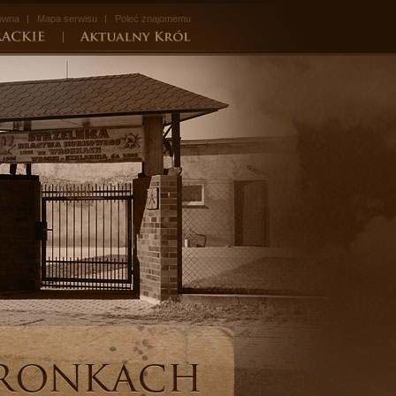
łówna
Mapa serwisu
Poleć znajomemu