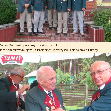
Marian Radomski powitany został w Tucholi
em pamiątkowym Zjazdu Strzeleckich Towarzystw Historycznych Europy