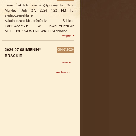
From: wkdieb <wkdieb@january.pl> Sent:
Monday, July 27, 2026 4:22 PM To:
zjednoczeniekbsrp
<zjednoczeniekbsrp@o2.pl> Subject:
ZAPROSZENIE NA KONFERENCJĘ
METODYCZNĄ W PNIEWACH Szanowne...
więcej
2026-07-08 IMIENINY
08/07/2026
BRACKIE
więcej
archiwum