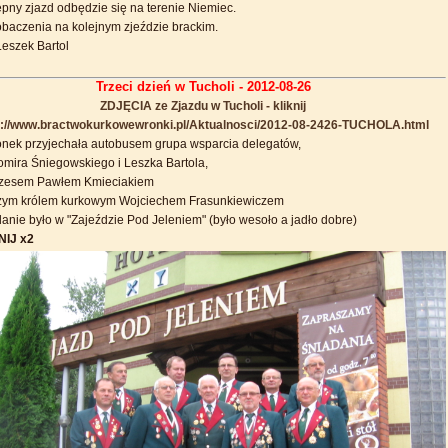
pny zjazd odbędzie się na terenie Niemiec.
baczenia na kolejnym zjeździe brackim.
Leszek Bartol
Trzeci dzień w Tucholi - 2012-08-26
ZDJĘCIA ze Zjazdu w Tucholi - kliknij
p://www.bractwokurkowewronki.pl/Aktualnosci/2012-08-2426-TUCHOLA.html
nek przyjechała autobusem grupa wsparcia delegatów,
mira Śniegowskiego i Leszka Bartola,
ezesem Pawłem Kmieciakiem
szym królem kurkowym Wojciechem Frasunkiewiczem
anie było w "Zajeździe Pod Jeleniem" (było wesoło a jadło dobre)
NIJ x2