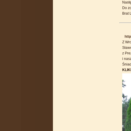
Nastę
Do zo
Brat 
htt
Z Wro
Sławo
z Pr
i na
Śniad
KLIK