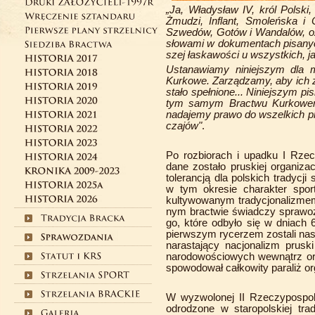
„Ja, Władysław IV, król Polski,
Żmudzi, Inflant, Smoleńska i C
Szwedów, Gotów i Wandalów, oz
słowami w dokumentach pisanyc
szej łaskawości u wszystkich, ja
Ustanawiamy niniejszym dla 
Kurkowe. Zarządzamy, aby ich żą
stało spełnione... Niniejszym 
tym samym Bractwu Kurkowemu
nadajemy prawo do wszelkich pr
czajów"
.
Po rozbiorach i upadku I Rzecz
dane zostało pruskiej organizac
tolerancją dla polskich tradycji 
w tym okresie charakter spor
kultywowanym tradycjonalizmem
nym bractwie świadczy sprawozd
go, które odbyło się w dniach 
pierwszym rycerzem zostali nasi
narastający nacjonalizm prus
narodowościowych wewnątrz org
spowodował całkowity paraliż or
W wyzwolonej II Rzeczypospoli
odrodzone w staropolskiej trad