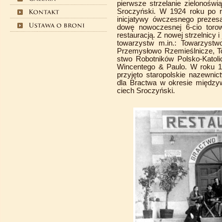
pierwsze strzelanie zielonoświ
Sroczyński. W 1924 roku po re
inicjatywy ówczesnego prezes
dowę nowoczesnej 6-cio torow
restauracją. Z nowej strzelnicy i 
towarzystw m.in.: Towarzyst
Przemysłowo Rzemieślnicze, To
stwo Robotników Polsko-Katoli
Wincentego & Paulo. W roku 19
przyjęto staropolskie nazewni
dla Bractwa w okresie międzyw
ciech Sroczyński.