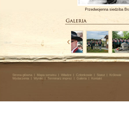
Przedwojenna siedziba Br
Strona główna
Mapa serwisu
Władze
Członkowie
Statut
Królowie
Wydarzenia
Wyniki
Terminarz imprez
Galeria
Kontakt