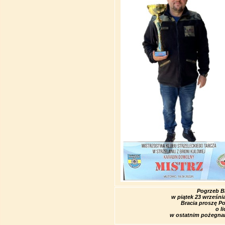
Pogrzeb Br
w piątek 23 wrześni
Bracia proszę P
o l
w ostatnim pożegnan