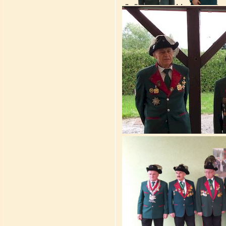
.
. ..
. .