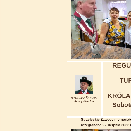
REGU
TU
KRÓLA
sekretarz Bractwa
Jerzy Pawlak
Sobot
Strzeleckie Zawody memori
rozegranono 27 sierpnia 2022 r