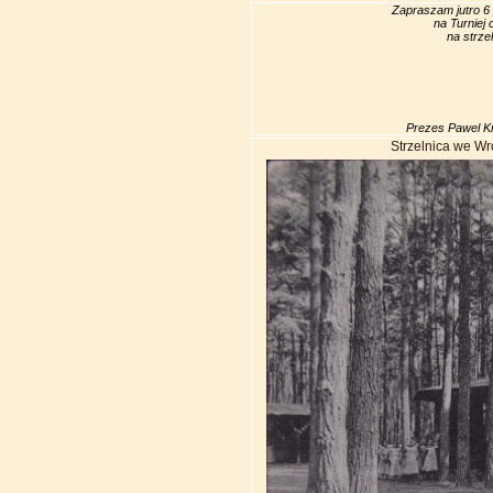
Zapraszam jutro 6 
na Turniej 
na strze
Prezes Pawel K
Strzelnica we W