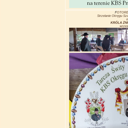
F
OTOREL
Strzelanie Okręgu Sz
o
KRÓLA ŻNI
wrzes