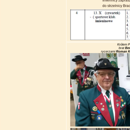
Imiennicy zaprasz
do strzelnicy Bra
Królem P
brat
Be
rycerzami
Roman Ko